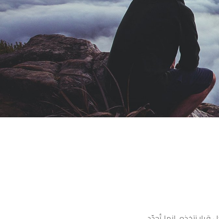
ار نتخذه. إنها تُحدّد