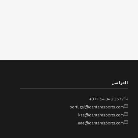
التواصل
+971 54 348 3677
portugal@qantarasports.com
ksa@qantarasports.com
uae@qantarasports.com