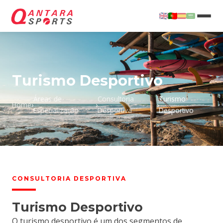
Turismo Desportivo
Áreas de
Consultoria
Turismo
Home
›
›
›
Especialização
Desportiva
Desportivo
CREATIVAS
O
CONSULTORIA DESPORTIVA
Turismo Desportivo
O turismo desportivo é um dos segmentos de