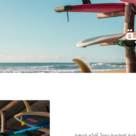
ة
ة
ة العالمية نمواً. تُقدّم قنطرة