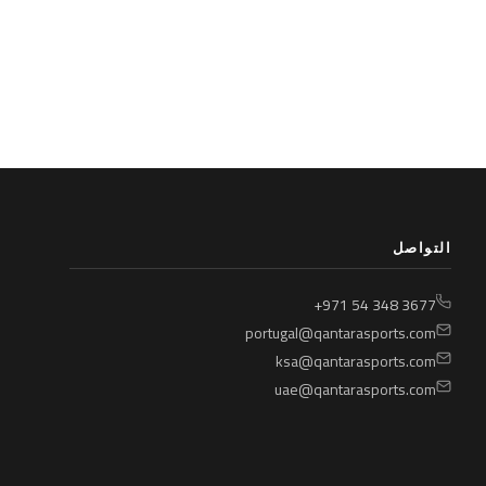
التواصل
+971 54 348 3677
portugal@qantarasports.com
ksa@qantarasports.com
uae@qantarasports.com