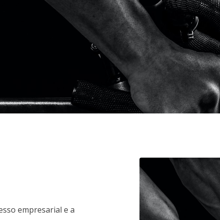
CREATIVAS
VO
esso empresarial e a